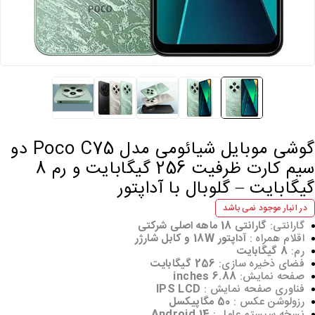
گوشی موبایل شیائومی مدل Poco C75 دو
سیم کارت ظرفیت 256 گیگابایت و رم 8
یگابایت – گلوبال با آداپتور
در انبار موجود نمی باشد
گارانتی:
گارانتی 18 ماهه اصلی شرکتی
اقلام همراه :
آداپتور 18W و کابل شارژر
رم:
8 گیگابایت
فضای ذخیره سازی:
256 گیگابایت
صفحه نمایش:
6.88 inches
فناوری صفحه‌ نمایش :
IPS LCD
رزولوشن عکس :
50 مگاپیکسل
نسخه سیستم عامل :
Android 14