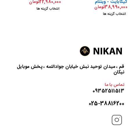
گیگابایت - ویتنام
22,980,000
تومان
38,990,000
تومان
انتخاب گزینه ها
انتخاب گزینه ها
د
د
قم ، میدان توحید نبش خیابان جوادالئمه ، پخش موبایل
نیکان
تماس با ما
09352511513
025-38816200