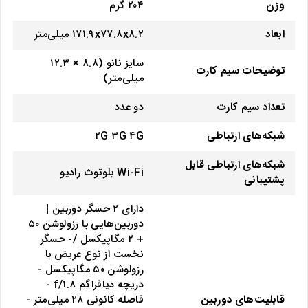
وزن
۲۰۴ گرم
ابعاد
۱۷۱.۹x۷۷.۸x۸.۲ میلی‌متر
سایز نانو (۸.۸ × ۱۲.۳
توضیحات سیم کارت
میلی‌متر)
تعداد سیم کارت
دو عدد
شبکه‌های ارتباطی
۲G ۳G ۴G
شبکه‌های ارتباطی قابل
Wi-Fi بلوتوث رادیو
پشتیبانی
دارای ۲ حسگر دوربین |
دوربین‌هایی با رزولوشن ۵۰
+ ۲ مگاپیکسل /- حسگر
نخست از نوع عریض با
رزولوشن ۵۰ مگاپیکسل -
دریچه دیافراگم f/۱.۸ -
قابلیت‌های دوربین
فاصله کانونی ۲۸ میلی‌متر -