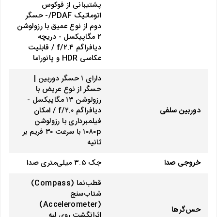
پشتیبانی از فوکوس
اتوماتیک PDAF/- حسگر
دوم از نوع عمیق با رزولوشن
۲ مگاپیکسل - دریچه
دیافراگم f/۲.۴ / قابلیت
عکاسی HDR و پانوراما
دارای ۱ حسگر دوربین |
حسگر از نوع عریض با
رزولوشن ۱۳ مگاپیکسل -
دوربین سلفی
دیافراگم f/۲.۰ / امکان
فیلمبرداری با رزولوشن
۱۰۸۰p با سرعت ۳۰ فریم بر
ثانیه
خروجی صدا
جک ۳.۵ میلی‌متری صدا
قطب‌نما (Compass)
شتاب‌سنج
(Accelerometer)
حس‌گرها
اثرانگشت روی لبه