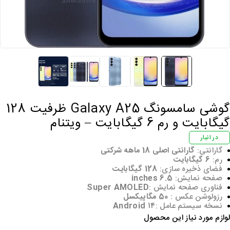
گوشی سامسونگ Galaxy A25 ظرفیت 128
گابایت و رم 6 گیگابایت – ویتنام
در انبار
گارانتی:
گارانتی اصلی 18 ماهه شرکتی
رم:
6 گیگابایت
فضای ذخیره سازی:
128 گیگابایت
صفحه نمایش:
6.5 inches
فناوری صفحه‌ نمایش :
Super AMOLED
رزولوشن عکس :
50 مگاپیکسل
نسخه سیستم عامل :
Android ۱۴
وازم مورد نیاز این محصول