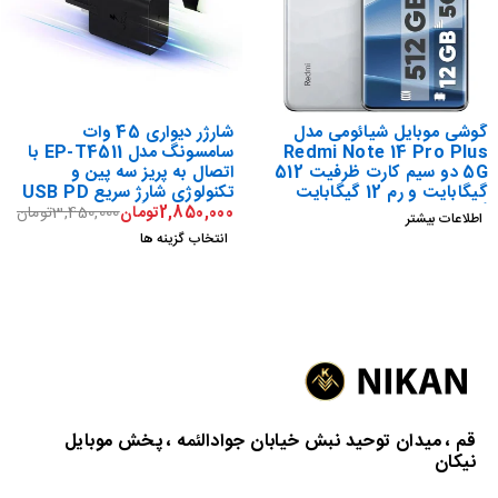
-17%
گوشی موبایل شیائومی مدل
شارژر دیواری 45 وات
Redmi Note 14 Pro Plus
سامسونگ مدل EP-T4511 با
5G دو سیم کارت ظرفیت 512
اتصال به پریز سه پین و
گیگابایت و رم 12 گیگابایت
تکنولوژی شارژ سریع USB PD
گلوبال
3.0، دارای درگاه خروجی USB
2,850,000
تومان
3,450,000
تومان
اطلاعات بیشتر
Type-C،
انتخاب گزینه ها
د
د
قم ، میدان توحید نبش خیابان جوادالئمه ، پخش موبایل
نیکان