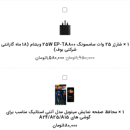
شارژر
25
وات
سامسونگ
25W
EP-
TA800
×
شارژر 25 وات سامسونگ 25W EP-TA800 ویتنام (18 ماه گارانتی
ویتنام
شرکتی بوف)
(18
ماه
1,950,000
تومان
1,580,000
تومان
گارانتی
شرکتی
بوف)
محافظ
صفحه
نمایش
میتوبل
مدل
آنتی
استاتیک
1
×
محافظ صفحه نمایش میتوبل مدل آنتی استاتیک مناسب برای
مناسب
گوشی های A24/A25/A15
برای
گوشی
180,000
تومان