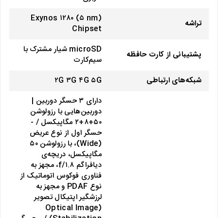
Exynos ۱۲۸۰ (۵ nm)
تراشه
Chipset
microSD شیار مشترک با
پشتیبانی از کارت حافظه
سیم‌کارت
شبکه‌های ارتباطی
۲G ۳G ۴G ۵G
دارای ۳ حسگر دوربین |
دوربین‌هایی با رزولوشن
۵۰+۸+۲ مگاپیکسل / -
حسگر اول از نوع عریض
(Wide)، با رزولوشن ۵۰
مگاپیکسل، دریچه‌ی
دیافراگم f/۱.۸، مجهز به
فناوری فوکوس اتوماتیک از
نوع PDAF و مجهز به
لرزشگیر اپتیکال تصویر
(Optical Image