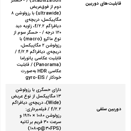
Stabilization) / - حسگر
قابلیت‌های دوربین
دوم از فوق‌عریض
(ultrawide) با رزولوشن ۸
مگاپیکسل، دریچه‌ی
دیافراگم f/۲.۲، زاویه دید
۱۲۰ درجه / - حسگر سوم از
نوع ماکرو (macro) با
رزولوشن ۲ مگاپیکسل،
دریچه‌ی دیافراگم f/۲.۴ /
قابلیت عکاسی پانوراما
(Panorama) / قابلیت
عکاسی HDR به‌صورت
خودکار / gyro-EIS
دارای حسگری با رزولوشن
۱۳ مگاپیکسل از نوع عریض
(Wide)، دریچه‌ی دیافراگم
دوربین سلفی
f/۲.۲ / فیلمبرداری:
رزولوشن ۱۰۸۰ × ۱۹۲۰ و
سرعت ۳۰ فریم بر ثانیه
(۱۰۸۰p@۳۰FPS)