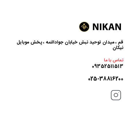
قم ، میدان توحید نبش خیابان جوادالئمه ، پخش موبایل
نیکان
تماس با ما
09352511513
025-38816200