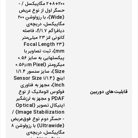
۲۰۰+۸+۲ مگاپیکسل / -
حسگر اول از نوع عریض
(Wide)، با رزولوشن ۲۰۰
مگاپیکسل، دریچه‌ی
دیافراگم f/۱.۷، فاصله
کانونی لنز ۲۳ میلی‌متر
(Focal Length ۲۳
mm)، ثبت تصاویر با
پیکسل‎هایی به سایز ۰.۵۶
میکرومتر (۰.۵۶µm Pixel
Size)، سایز سنسور ۱/۱.۴
اینچ (Sensor Size ۱/۱.۴
Inch)، مجهز به فناوری
قابلیت‌های دوربین
فوکوس اتوماتیک از نوع
PDAF و مجهز به لرزشگیر
اپتیکال تصویر (Optical
Image Stabilization) /
- حسگر دوم نوع فوق‌عریض
(Ultrawide) با رزولوشن ۸
مگاپیکسل، دریچه‌ی