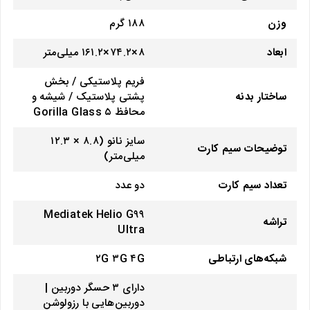
وزن
۱۸۸ گرم
ابعاد
۸×۷۴.۲×۱۶۱.۲ میلی‌متر
فریم پلاستیکی / بخش
ساختار بدنه
پشتی پلاستیک / شیشه و
محافظ Gorilla Glass ۵
سایز نانو (۸.۸ × ۱۲.۳
توضیحات سیم کارت
میلی‌متر)
تعداد سیم کارت
دو عدد
Mediatek Helio G۹۹
تراشه
Ultra
شبکه‌های ارتباطی
۲G ۳G ۴G
دارای ۳ حسگر دوربین |
دوربین‌هایی با رزولوشن