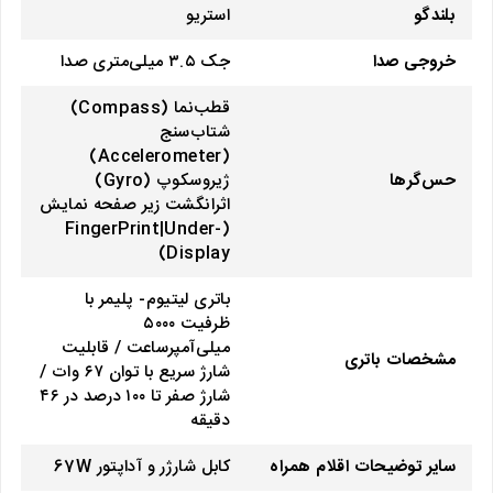
بلندگو
استریو
خروجی صدا
جک ۳.۵ میلی‌متری صدا
قطب‌نما (Compass)
شتاب‌سنج
(Accelerometer)
حس‌گرها
ژیروسکوپ (Gyro)
اثرانگشت زیر صفحه نمایش
(FingerPrint|Under-
Display)
باتری لیتیوم‌- پلیمر با
ظرفیت ۵۰۰۰
میلی‌آمپرساعت / قابلیت
مشخصات باتری
شارژ سریع با توان ۶۷ وات /
شارژ صفر تا ۱۰۰ درصد در ۴۶
دقیقه
سایر توضیحات اقلام همراه
کابل شارژر و آداپتور 67W