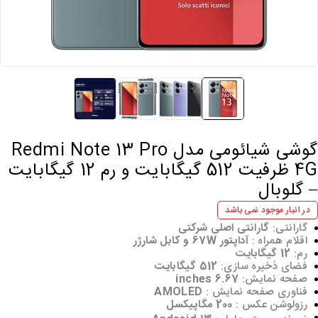
گوشی شیائومی مدل Redmi Note 13 Pro
4G ظرفیت 512 گیگابایت و رم 12 گیگابایت
 گلوبال
در انبار موجود نمی باشد
گارانتی:
گارانتی اصلی شرکتی
اقلام همراه :
آداپتور 67W و کابل شارژر
رم:
12 گیگابایت
فضای ذخیره سازی:
512 گیگابایت
صفحه نمایش:
6.67 inches
فناوری صفحه‌ نمایش :
AMOLED
رزولوشن عکس :
200 مگاپیکسل