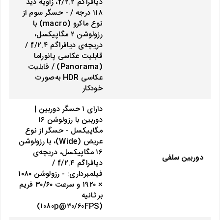
دیافراگم f/۲.۲، زاویه دید
۱۱۸ درجه / - حسگر سوم از
نوع ماکرو (macro) با
رزولوشن ۲ مگاپیکسل،
دریچه‌ی دیافراگم f/۲.۴ /
قابلیت عکاسی پانوراما
(Panorama) / قابلیت
عکاسی HDR به‌صورت
خودکار
دارای ۱ حسگر دوربین |
دوربین‌ با رزولوشن ۱۶
مگاپیکسل - حسگر از نوع
عریض (Wide)، با رزولوشن
۱۶ مگاپیکسل، دریچه‌ی
دوربین سلفی
دیافراگم f/۲.۴ /
فیلمبرداری: - رزولوشن ۱۰۸۰
× ۱۹۲۰ و سرعت ۳۰/۶۰ فریم
بر ثانیه
(۱۰۸۰p@۳۰/۶۰FPS)