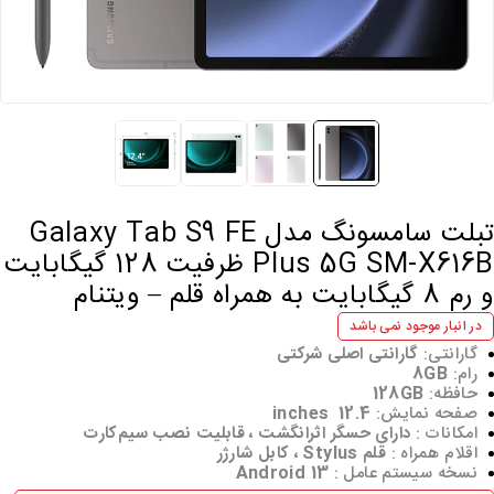
تبلت سامسونگ مدل Galaxy Tab S9 FE
Plus 5G SM-X616B ظرفیت 128 گیگابایت
 8 گیگابایت به همراه قلم – ویتنام
در انبار موجود نمی باشد
گارانتی:
گارانتی اصلی شرکتی
رام:
8GB
حافظه:
128GB
صفحه نمایش:
12.4 inches
امکانات :
دارای حسگر اثرانگشت ، قابلیت نصب سیم‌کارت
اقلام همراه :
قلم Stylus ، کابل شارژر
نسخه سیستم عامل :
Android 13