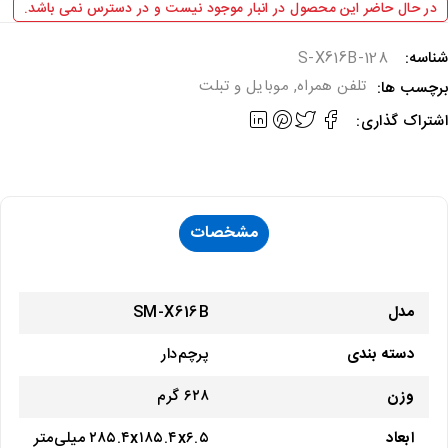
در حال حاضر این محصول در انبار موجود نیست و در دسترس نمی باشد.
ناسه:
S-X616B-128
تلفن همراه
,
موبایل و تبلت
رچسب ها:
شتراک گذاری:
مشخصات
مدل
SM-X616B
دسته ‌بندی
پرچم‌دار
وزن
۶۲۸ گرم
ابعاد
۲۸۵.۴x۱۸۵.۴x۶.۵ میلی‌متر