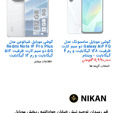
گوشی موبایل سامسونگ مدل
گوشی موبایل شیائومی مدل
Galaxy A16 4G دو سیم کارت
Redmi Note 14 Pro Plus
ظرفیت 128 گیگابایت و رم 4
5G دو سیم کارت ظرفیت 512
گیگابایت - ویتنام
گیگابایت و رم 12 گیگابایت
گلوبال
38,990,000
تومان
اطلاعات بیشتر
انتخاب گزینه ها
د
د
قم ، میدان توحید نبش خیابان جوادالئمه ، پخش موبایل