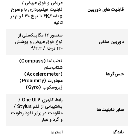
عریض و فوق عریض /
قابلیت‌های دوربین
قابلیت فیلم‌برداری با وضوح
۴K/۱۰۸۰p با نرخ ۳۰ فریم بر
ثانیه
سنسور ۱۲ مگاپیکسلی از
دوربین سلفی
نوع فوق عریض و پوشش
۱۲۰ درجه / f/۲.۴
قطب‌نما (Compass)
شتاب‌سنج
حس‌گرها
(Accelerometer)
مجاورت (Proximity)
ژیروسکوپ (Gyro)
رابط کاربری One UI ۶ /
پشتیبانی از قلم Stylus /
سایر قابلیت‌ها
مقاومت در برابر نفوذ رطوبت
و گرد و غبار
بلندگو
استریو