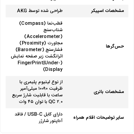
مشخصات اسپیکر
طراحی شده توسط AKG
قطب‌نما (Compass)
شتاب‌سنج
(Accelerometer)
مجاورت (Proximity)
حس‌گرها
فشارسنج (Barometer)
اثرانگشت زیر صفحه نمایش
(FingerPrint|Under-
Display)
از نوع لیتیوم پلیمری با
ظرفیت ۱۰۰۹۰ میلی‌آمپر
مشخصات باتری
ساعت با قابلیت شارژ سریع
QC ۲.۰ با توان ۴۵ وات
دارای کابل USB-C / فاقد
سایر توضیحات اقلام همراه
آداپتور شارژر