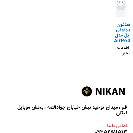
هدفون
بلوتوثی
اپل مدل
AirPod
s 4 ANC
اطلاعات
MXP93
بیشتر
ZA/A
(MODE
L
A3055
A3056
A3059)
(نسخه
دارای نویز
کنسلینگ)
اصلی با
قم ، میدان توحید نبش خیابان جوادالئمه ، پخش موبایل
18 ماه
نیکان
گارانتی
تماس با ما
09352511513