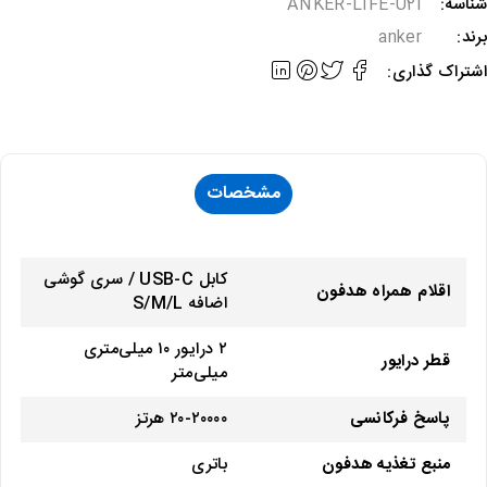
شناسه:
ANKER-LIFE-U2I
برند:
anker
اشتراک گذاری:
مشخصات
کابل USB-C / سری گوشی
اقلام همراه هدفون
اضافه S/M/L
۲ درایور ۱۰ میلی‌متری
قطر درایور
میلی‌متر
پاسخ فرکانسی
۲۰-۲۰۰۰۰ هرتز
منبع تغذیه هدفون
باتری