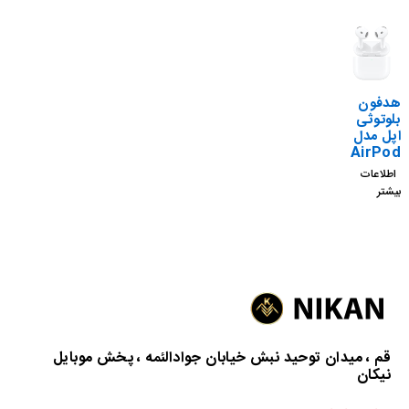
هدفون
بلوتوثی
اپل مدل
AirPod
s 4 ANC
اطلاعات
MXP93
بیشتر
ZA/A
(MODE
L
A3055
A3056
A3059)
(نسخه
دارای نویز
کنسلینگ)
اصلی با
قم ، میدان توحید نبش خیابان جوادالئمه ، پخش موبایل
18 ماه
نیکان
گارانتی