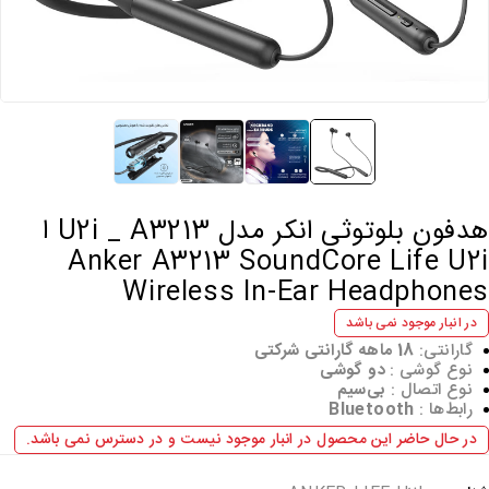
هدفون بلوتوثی انکر مدل U2i _ A3213 ا
Anker A3213 SoundCore Life U2i
Wireless In-Ear Headphones
در انبار موجود نمی باشد
گارانتی:
18 ماهه
گارانتی شرکتی
نوع گوشی :
دو گوشی
نوع اتصال :
بی‌سیم
رابط‌ها :
Bluetooth
در حال حاضر این محصول در انبار موجود نیست و در دسترس نمی باشد.