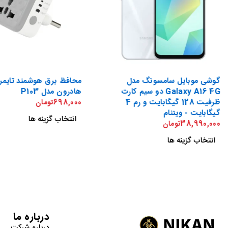
گوشی موبایل سامسونگ مدل
محافظ برق هوشمند تایمرد
Galaxy A16 4G دو سیم کارت
هادرون مدل P103
ظرفیت 128 گیگابایت و رم 4
698,000
تومان
گیگابایت - ویتنام
انتخاب گزینه ها
38,990,000
تومان
انتخاب گزینه ها
درباره ما
درباره شرکت