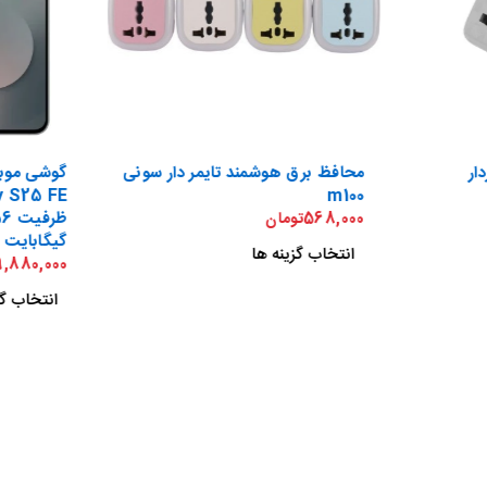
ار
محافظ برق هوشمند تایمر دار سونی
گوشی موب
m100
568,000
تومان
گیگابایت -
انتخاب گزینه ها
9,880,000
انتخاب گز