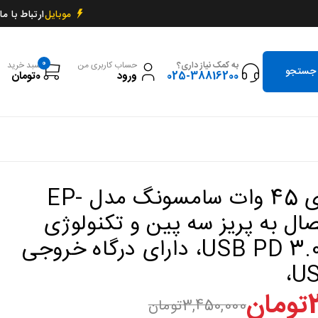
ارتباط با ما
موبایل
0
به کمک نیاز داری؟
حساب کاربری من
سبد خرید
025-38816200
ورود
0
تومان
شارژر دیواری 45 وات سامسونگ مدل EP-
با اتصال به پریز سه پین و تکنولوژی
شارژ سریع USB PD 3.0، دارای درگاه خروجی
US
تومان
3,450,000
تومان