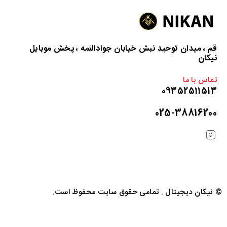
د
د
قم ، میدان توحید نبش خیابان جوادالئمه ، پخش موبایل
نیکان
تماس با ما
09352511513
025-38816200
© نیکان دیجیتال . تمامی حقوق سایت محفوظ است.