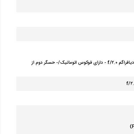
دارای ۲ حسگر دوربین | دوربین‌های با رزولوشن ۵۰ + ۲ مگاپیکسل/- حسگر نخست از نوع عریض با رزولوشن ۵۰ مگاپیکسل - دریچه دیافراگم f/۲.۰ - دارای فوکوس اتوماتیک/- حسگر دوم از