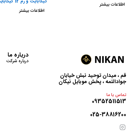
گیگابایت و رم 12 گیگابایت گلوبال
اطلاعات بیشتر
اطلاعات بیشتر
درباره ما
درباره شرکت
قم ، میدان توحید نبش خیابان
جوادالئمه ، پخش موبایل نیکان
تماس با ما
09352511513
025-38816200