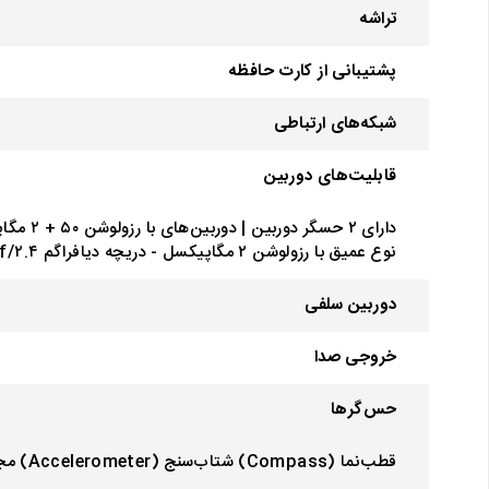
تراشه
پشتیبانی از کارت حافظه
شبکه‌های ارتباطی
قابلیت‌های دوربین
نوع عمیق با رزولوشن ۲ مگاپیکسل - دریچه دیافراگم f/۲.۴/-
دوربین سلفی
خروجی صدا
حس‌گرها
قطب‌نما (Compass) شتاب‌سنج (Accelerometer) مجاورت (Proximity) اثرانگشت روی لبه (FingerPrint|Side-Mounted)