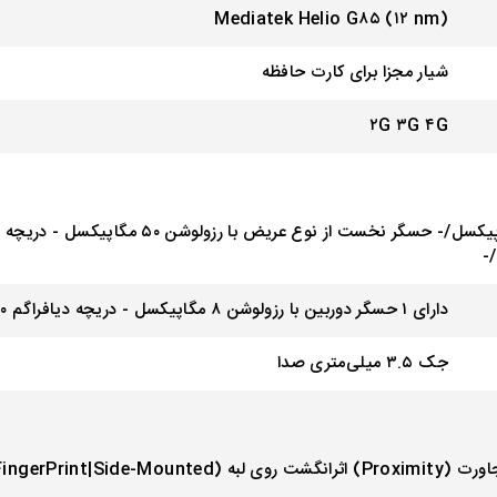
Mediatek Helio G۸۵ (۱۲ nm)
شیار مجزا برای کارت حافظه
۲G ۳G ۴G
دارای ۱ حسگر دوربین با رزولوشن ۸ مگاپیکسل - دریچه دیافراگم f/۲.۰
جک ۳.۵ میلی‌متری صدا