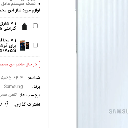
نسخه سیستم عامل :
لوازم مورد نیاز این م
×
1
گارانتی 
1
×
محافظ
5/A05S
در حال حاضر این محصو
شناسه:
A065-64-4
برند:
Samsung
تلفن همرا
برچسب ها:
اشتراک گذاری: