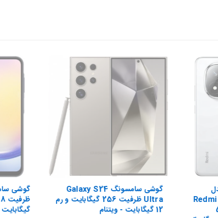
ل
گوشی سامسونگ Galaxy S24
Redmi 
Ultra ظرفیت 256 گیگابایت و رم
512
12 گیگابایت - ویتنام
گیگابایت -