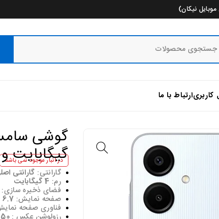
وبایل نیکان)
 کاربری
ارتباط با ما
گیگابایت و رم 4 گیگ
در انبار موجود نمی باشد
گارانتی:
گارانتی اصلی 18 ماهه ش
رم:
4 گیگابایت
فضای ذخیره سازی:
صفحه نمایش:
6.7 inches
فناوری صفحه‌ نمای
رزولوشن عکس :
50 مگاپیکسل