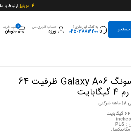
ارتباط با ما
موبایل
0
به کمک نیاز داری؟
حساب کاربری من
سبد خرید
025-38816200
ورود
0
تومان
گوشی سامسونگ Galaxy A06 ظرفیت 64
ابایت
رکتی
64 گیگابایت
ش :
PLS