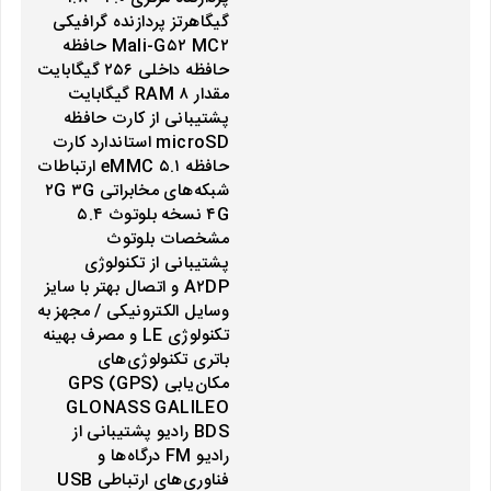
گیگاهرتز پردازنده‌ گرافیکی
Mali-G۵۲ MC۲ حافظه
حافظه داخلی ۲۵۶ گیگابایت
مقدار RAM ۸ گیگابایت
پشتیبانی از کارت حافظه
microSD استاندارد کارت
حافظه eMMC ۵.۱ ارتباطات
شبکه‌های مخابراتی ۲G ۳G
۴G نسخه بلوتوث ۵.۴
مشخصات بلوتوث
پشتیبانی از تکنولوژی
A۲DP و اتصال بهتر با سایز
وسایل الکترونیکی / مجهز به
تکنولوژی LE و مصرف بهینه
باتری تکنولوژی‌های
مکان‌یابی (GPS) GPS
GLONASS GALILEO
BDS رادیو پشتیبانی از
رادیو FM درگاه‌ها و
فناوری‌های ارتباطی USB