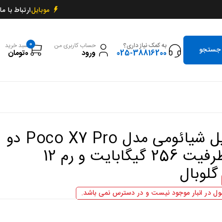
ارتباط با ما
موبایل
0
به کمک نیاز داری؟
حساب کاربری من
سبد خرید
025-38816200
ورود
0
تومان
گوشی موبایل شیائومی مدل Poco X7 Pro دو
سیم کارت ظرفیت 256 گیگابایت و رم 12
گلوبال
ل در انبار موجود نیست و در دسترس نمی باشد.