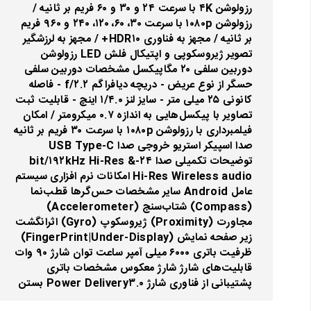
رزولوشن ۴K با سرعت ۲۴ و ۳۰ و ۶۰ فریم بر ثانیه /
رزولوشن ۱۰۸۰p با سرعت ۳۰، ۶۰، ۱۲۰، ۲۴۰ و ۹۶۰ فریم
بر ثانیه / مجهز به فناوری HDR۱۰+ / مجهز به لرزشگیر
تصویر ژیروسکوپی و اپتیکال فلش LED رزولوشن
دوربین سلفی ۲۰ مگاپیکسل مشخصات دوربین سلفی
حسگر از نوع عریض - دریچه دیافراگم f/۲.۲ - فاصله
کانونی ۲۵ میلی متر - سایز لنز ۱/۴.۰ اینچ - قابلیت ثبت
تصاویر با پیکسل‌هایی به اندازه ۰.۷ میکرومتر / امکان
فیلمبرداری با رزولوشن ۱۰۸۰p با سرعت ۳۰ فریم بر ثانیه
صدا اسپیکر استریو خروجی صدا USB Type-C
توضیحات تکمیلی صدا ۲۴-bit/۱۹۲kHz Hi-Res &
Hi-Res Wireless audio امکانات نرم افزاری سیستم
عامل Android سایر مشخصات حس‌گرها قطب‌نما
(Compass) شتاب‌سنج (Accelerometer)
مجاورت (Proximity) ژیروسکوپ (Gyro) اثرانگشت
زیر صفحه نمایش (FingerPrint|Under-Display)
ظرفیت باتری ۶۰۰۰ میلی آمپر ساعت توان شارژ ۹۰ وات
قابلیت‌های شارژ شارژ معکوس مشخصات باتری
پشتیبانی از فناوری شارژ Power Delivery۳.۰ بستن