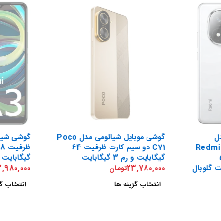
ل
گوشی موبایل شیائومی مدل Poco
Redmi 
C71 دو سیم کارت ظرفیت 64
512
گیگابایت و رم 3 گیگابایت
گیگابایت -
23,780,000
تومان
2,980,000
انتخاب گزینه ها
انتخاب گز