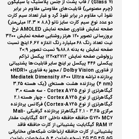
Glass ۷i) / قاب پشت از جنس پلاستیک یا سیلیکون
(چرم مصنوعی) قابلیت‌های مقاومتی مقاوم در برابر
نفوذ آب مقاوم در برابر نفوذ گرد و غبار تعداد سیم کارت
دو عدد نوع سیم کارت سایز نانو (۸.۸ × ۱۲.۳ میلی‌متر)
صفحه نمایش فناوری صفحه‌ نمایش AMOLED نرخ
بروزرسانی تصویر ۱۲۰ هرتز روشنایی صفحه نمایش ۳۲۰۰
نیت تعداد رنگ ۶۸ میلیارد رنگ اندازه ۶.۶۷ اینچ نسبت
صفحه‌ نمایش به بدنه ۸۸.۸% نسبت تصویر ۲۰:۹
رزولوشن صفحه نمایش ۱۲۲۰x۲۷۱۲ پیکسل تراکم
پیکسلی ۴۴۶ پیکسل بر اینچ سایر قابلیت‌ها پشتیبانی
از فناوری Dolby Vision / مجهز به فناوری HDR۱۰+
پردازنده تراشه Mediatek Dimensity ۸۴۰۰ Ultra
(۴ nm) پردازنده‌ هشت هسته‌ای (یک هسته ۳.۲۵
گیگاهرتزی از نوع Cortex A۷۲۵ - سه هسته ۳.۰
گیگاهرتزی از نوع Cortex A۷۲۵ - چهار هسته ۲.۱
گیگاهرتزی از نوع Cortex-A۷۲۵) فرکانس پردازنده‌
مرکزی ۳.۲۵ - ۲.۱ گیگاهرتز پردازنده‌ گرافیکی Mali-
G۷۲۰ MC۷ حافظه حافظه داخلی ۵۱۲ گیگابایت مقدار
RAM ۱۲ گیگابایت پشتیبانی از کارت حافظه فاقد
پشتیبانی از کارت حافظه ارتباطات شبکه‌های مخابراتی
۲G ۳G ۴G ۵G نسخه بلوتوث ۵.۴ مشخصات بلوتوث