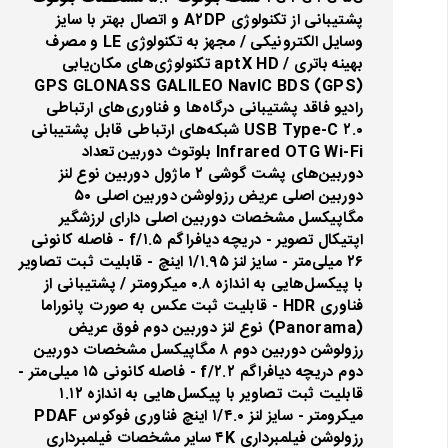
پشتیبانی از تکنولوژی A۲DP و اتصال بهتر با سایز
وسایل الکترونیکی / مجهز به تکنولوژی LE و مصرف
بهینه باتری / aptX HD تکنولوژی‌های مکان‌یابی
(GPS) GPS GLONASS GALILEO NavIC BDS
رادیو فاقد پشتیبانی درگاه‌ها و فناوری‌های ارتباطی
USB Type-C ۲.۰ شبکه‌های ارتباطی قابل پشتیبانی
Infrared OTG Wi-Fi بلوتوث دوربین تعداد
دوربین‌های پشت گوشی ۲ ماژول دوربین نوع لنز
دوربین اصلی عریض رزولوشن دوربین اصلی ۵۰
مگاپیکسل مشخصات دوربین اصلی دارای لرزشگیر
اپتیکال تصویر - دریچه دیافراگم f/۱.۵ - فاصله کانونی
۲۶ میلی‌متر - سایز لنز ۱/۱.۹۵ اینچ - قابلیت ثبت تصاویر
با پیکسل‌هایی به اندازه ۰.۸ میکرومتر / پشتیبانی از
فناوری HDR - قابلیت ثبت عکس به صورت پانوراما
(Panorama) نوع لنز دوربین دوم فوق عریض
رزولوشن دوربین دوم ۸ مگاپیکسل مشخصات دوربین
دوم دریچه دیافراگم f/۲.۲ - فاصله کانونی ۱۵ میلی‌متر -
قابلیت ثبت تصاویر با پیکسل‌هایی به اندازه ۱.۱۲
میکرومتر - سایز لنز ۱/۴.۰ اینچ فناوری فوکوس PDAF
رزولوشن فیلمبرداری ۴K سایر مشخصات فیلمبرداری