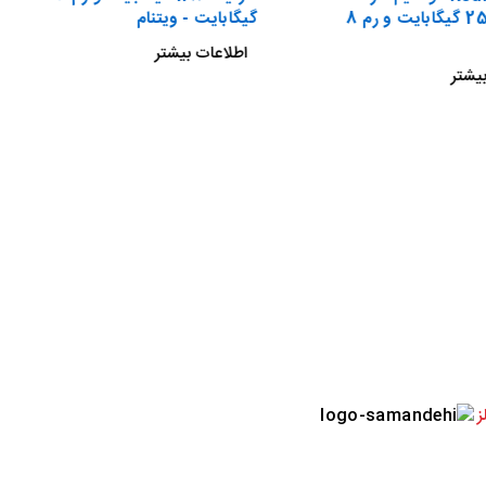
ظرفیت 256 گیگابایت و رم 8
گیگابایت - ویتنام
اطلاعات بیشتر
یشتر