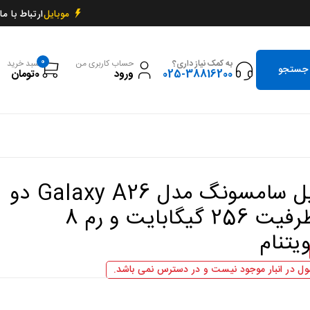
ارتباط با ما
موبایل
0
به کمک نیاز داری؟
حساب کاربری من
سبد خرید
025-38816200
ورود
0
تومان
گوشی موبایل سامسونگ مدل Galaxy A26 دو
سیم کارت ظرفیت 256 گیگابایت و رم 8
یتنام
ل در انبار موجود نیست و در دسترس نمی باشد.