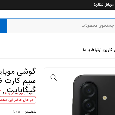
وبایل نیکان)
 کاربری
ارتباط با ما
گیگابایت , و
در انبار موجود نمی باشد
در حال حاضر این محصو
شناسه:
N/A