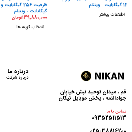
12 گیگابایت - ویتنام
گیگابایت - ویتنام
اطلاعات بیشتر
139,880,000
تومان
انتخاب گزینه ها
درباره ما
درباره شرکت
قم ، میدان توحید نبش خیابان
جوادالئمه ، پخش موبایل نیکان
تماس با ما
09352511513
025-38816200