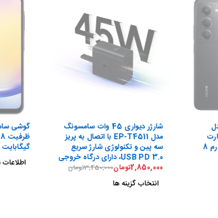
-17%
ل
شارژر دیواری 45 وات سامسونگ
م کارت
مدل EP-T4511 با اتصال به پریز
ظرفیت 256 گیگابایت و رم 8
سه پین و تکنولوژی شارژ سریع
گیگابایت -
USB PD 3.0، دارای درگاه خروجی
اطلاعات ب
USB Type-C،
2,850,000
تومان
3,450,000
تومان
انتخاب گزینه ها