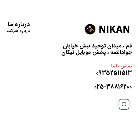
درباره ما
درباره شرکت
قم ، میدان توحید نبش خیابان
جوادالئمه ، پخش موبایل نیکان
تماس با ما
09352511513
025-38816200