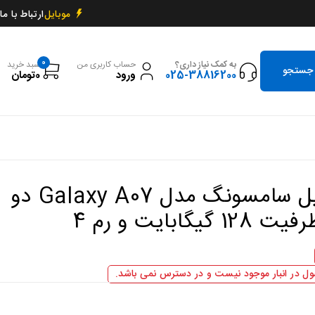
ارتباط با ما
موبایل
0
به کمک نیاز داری؟
حساب کاربری من
سبد خرید
025-38816200
ورود
0
تومان
گوشی موبایل سامسونگ مدل Galaxy A07 دو
سیم کارت ظرفیت 128 گیگابایت و رم 4
ل در انبار موجود نیست و در دسترس نمی باشد.