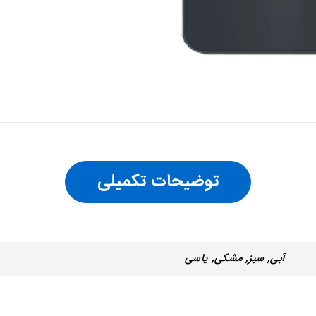
توضیحات تکمیلی
آبی, سبز, مشکی, یاسی