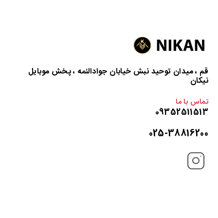
قم ، میدان توحید نبش خیابان جوادالئمه ، پخش موبایل
نیکان
تماس با ما
09352511513
025-38816200